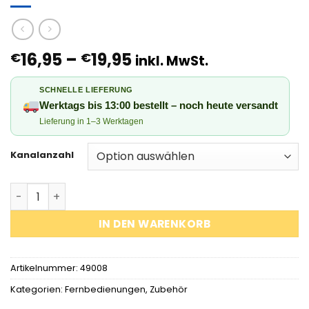
Preisspanne:
16,95
–
19,95
€
€
inkl. MwSt.
€16,95
bis
SCHNELLE LIEFERUNG
€19,95
Werktags bis 13:00 bestellt – noch heute versandt
Lieferung in 1–3 Werktagen
Kanalanzahl
Drahtlose Rollladen-Fernbedienung (1- oder 9-Kanal) 
IN DEN WARENKORB
Artikelnummer:
49008
Kategorien:
Fernbedienungen
,
Zubehör