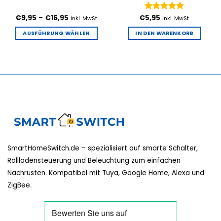
Preisspanne:
€
9,95
–
€
16,95
€
Bewertet
5,95
inkl. MwSt.
inkl. MwSt.
€9,95
mit
5
von
bis
5
AUSFÜHRUNG WÄHLEN
IN DEN WARENKORB
€16,95
Dieses
Produkt
weist
mehrere
Varianten
auf.
Die
Optionen
können
auf
SmartHomeSwitch.de – spezialisiert auf smarte Schalter,
der
Produktseite
Rollladensteuerung und Beleuchtung zum einfachen
gewählt
Nachrüsten. Kompatibel mit Tuya, Google Home, Alexa und
werden
ZigBee.