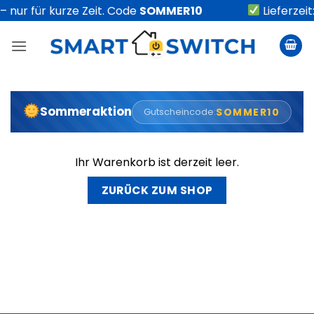
Zum
 nur für kurze Zeit. Code
SOMMER10
Lieferzeit
Inhalt
springen
Sommeraktion
Gutscheincode:
SOMMER10
Ihr Warenkorb ist derzeit leer.
ZURÜCK ZUM SHOP