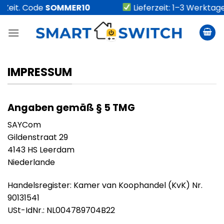
Zum
t. Code
SOMMER10
Lieferzeit: 1–3 Werktage
Inhalt
springen
IMPRESSUM
Angaben gemäß § 5 TMG
SAYCom
Gildenstraat 29
4143 HS Leerdam
Niederlande
Handelsregister: Kamer van Koophandel (KvK) Nr.
90131541
USt-IdNr.: NL004789704B22