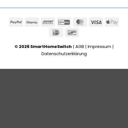
PayPal
Klarna
Sofort
GiroPay
MasterCard
Visa
App
Pay
IDeal
Bancontact
© 2026 SmartHomeSwitch
|
AGB
|
Impressum
|
Datenschutzerklärung