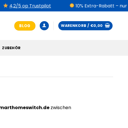
4,2/5 op Trustpilot
10% Extra-Rabatt – nur für
BLOG
WARENKORB /
€
0,00
ZUBEHÖR
marthomeswitch.de
zwischen