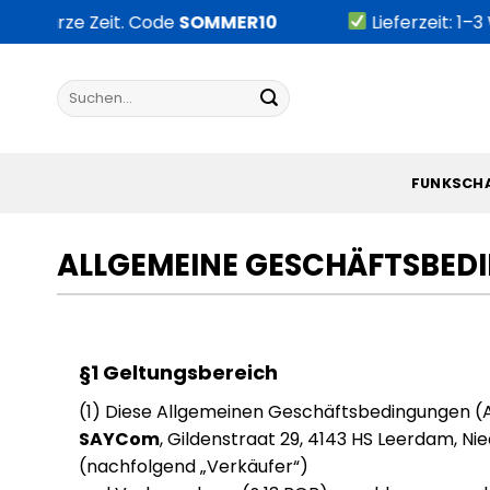
Zum
r kurze Zeit. Code
SOMMER10
Lieferzeit: 1–3 W
Inhalt
springen
Suchen
nach:
FUNKSCH
ALLGEMEINE GESCHÄFTSBED
§1 Geltungsbereich
(1) Diese Allgemeinen Geschäftsbedingungen (A
SAYCom
, Gildenstraat 29, 4143 HS Leerdam, Ni
(nachfolgend „Verkäufer“)