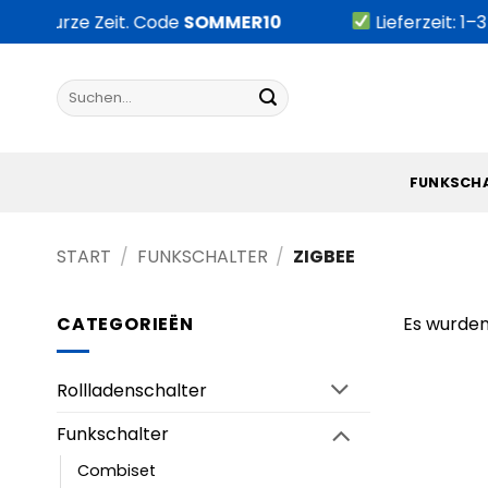
Zum
für kurze Zeit. Code
SOMMER10
Lieferzeit: 1–
Inhalt
springen
Suchen
nach:
FUNKSCH
START
/
FUNKSCHALTER
/
ZIGBEE
CATEGORIEËN
Es wurden
Rollladenschalter
Funkschalter
Combiset